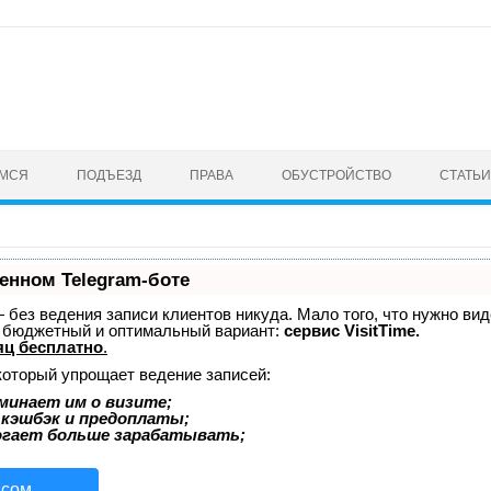
Перейти к тексту
ЕМСЯ
ПОДЪЕЗД
ПРАВА
ОБУСТРОЙСТВО
СТАТЬИ
енном Telegram-боте
 — без ведения записи клиентов никуда. Мало того, что нужно ви
й бюджетный и оптимальный вариант:
сервис VisitTime.
яц бесплатно
.
который упрощает ведение записей:
минает им о визите;
 кэшбэк и предоплаты;
огает больше зарабатывать;
исом