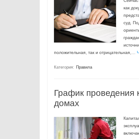
Сейчас 
как док
предста
суд. П
ориент
гражда
источни
положительная, так и отрицательная,…
Ч
Категория:
Правила
График проведения 
домах
Капита
эксплу
включа