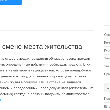
Най
Сос
Рем
и смене места жительства
Кур
 из существующих государств обязывает своих граждан
Зал
ять определенные действия и соблюдать правила. В их
Уча
иметь некий перечень документов, которые понадобятся
Пра
учения всех государственных и прочих услуг, а также
енной жизни в социуме. Наша страна не является
С
ением и определенный набор документов (обязательных
тельных) граждане обязаны получить. Комплектоваться
Пол
»
Штр