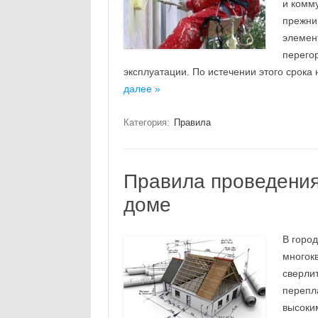
и комм
прежни
элемен
перегор
эксплуатации. По истечении этого срок
далее »
Категория:
Правила
Правила проведения
доме
В горо
многокв
сверли
перепл
высоки