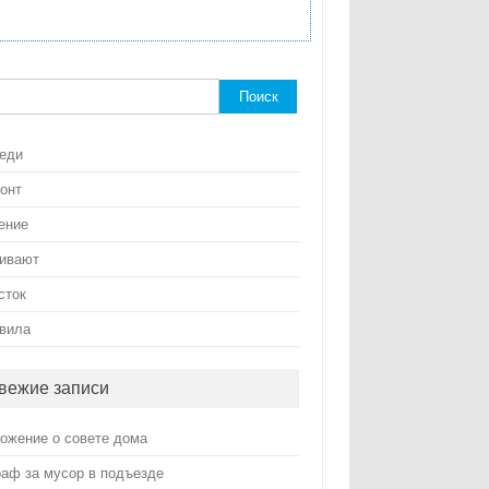
ти:
еди
онт
ение
ивают
сток
вила
вежие записи
ожение о совете дома
аф за мусор в подъезде