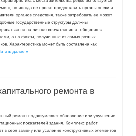
характеристика с места жительства редко используется
умент, но иногда ее просят предоставить органы опеки и
вители органов следствия, также затребовать ее может
одобные государственные структуры должны
ироваться не на личное впечатление от общения с
нами, а на факты, полученные из самых разных
ков. Характеристика может быть составлена как
итать далее »
капитального ремонта в
льный ремонт подразумевает обновление или улучшение
атационных показателей здания. Комплекс работ
ет в себя замену или усиление конструктивных элементов