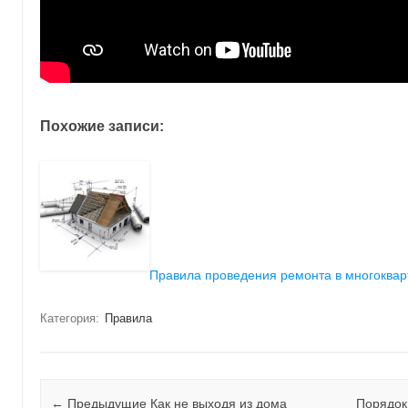
Похожие записи:
Правила проведения ремонта в многоква
Категория:
Правила
Навигация
← Предыдущие
Как не выходя из дома
Порядок