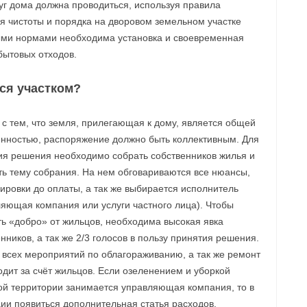
г дома должна проводиться, используя правила
я чистоты и порядка на дворовом земельном участке
ными нормами необходима установка и своевременная
бытовых отходов.
ся участком?
 с тем, что земля, прилегающая к дому, является общей
енностью, распоряжение должно быть коллективным. Для
ия решения необходимо собрать собственников жилья и
ть тему собрания. На нем обговариваются все нюансы,
ировки до оплаты, а так же выбирается исполнитель
ляющая компания или услуги частного лица). Чтобы
ть «добро» от жильцов, необходима высокая явка
нников, а так же 2/3 голосов в пользу принятия решения.
 всех мероприятий по облагораживанию, а так же ремонт
дит за счёт жильцов. Если озеленением и уборкой
ой территории занимается управляющая компания, то в
ии появиться дополнительная статья расходов.