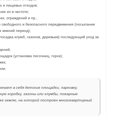
х и пищевых отходов;
ие их в чистоте;
ек, ограждений и пр.;
 свободного и безопасного передвижения (посыпание
в зимний период);
осадка клумб, газонов, деревьев) последующий уход за
дений;
щадок (установка песочниц, горок);
жек;
зом;
ючает в себя детские площадки, парковку,
ую коробку, газоны или клумбы, пожарные
к же землю, на которой построен многоквартирный