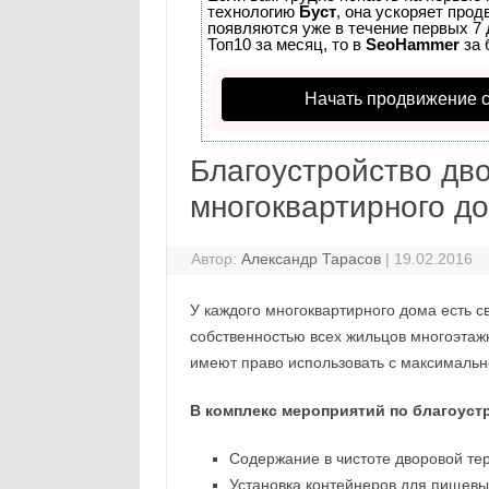
технологию
Буст
, она ускоряет прод
появляются уже в течение первых 7 д
Топ10 за месяц, то в
SeoHammer
за 
Начать продвижение 
Благоустройство дв
многоквартирного д
Автор:
Александр Тарасов
|
19.02.2016
У каждого многоквартирного дома есть 
собственностью всех жильцов многоэтаж
имеют право использовать с максимально
В комплекс мероприятий по благоуст
Содержание в чистоте дворовой те
Установка контейнеров для пищевы