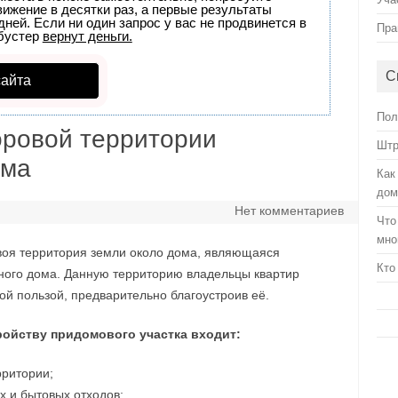
вижение в десятки раз, а первые результаты
ней. Если ни один запрос у вас не продвинется в
Пра
бустер
вернут деньги.
С
сайта
Пол
оровой территории
Штр
ома
Как
дом
Нет комментариев
Что
мно
своя территория земли около дома, являющаяся
Кто
ного дома. Данную территорию владельцы квартир
й пользой, предварительно благоустроив её.
ройству придомового участка входит:
рритории;
х и бытовых отходов;