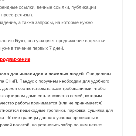
рендные ссылки, вечные ссылки, публикации
 пресс-релизы).
адение, а также запросы, на которые нужно
ологию
Буст
, она ускоряет продвижение в десятки
 уже в течение первых 7 дней.
продвижение
дусов для инвалидов и пожилых людей.
Они должны
ла СНиП. Пандус с поручнем необходим для удобного
с должен соответствовать всем требованиями, чтобы
оквартирном доме есть множество семей, которым
Качество работы принимается (или не принимается)
относятся пешеходные тропинки, парковка, сушилка для
жи. Чёткие границы данного участка прописаны в
овой палатой, но установить забор по ним нельзя.