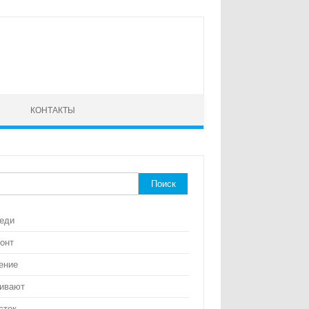
КОНТАКТЫ
ти:
еди
онт
ение
ивают
сток