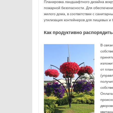
Планировка ландшафтного дизайна вокру
пожарной безопасности. Для обеспечени
жилого дома, в соответствии с санитар
утилизация контейнеров для пищевых и 
Как продуктивно распорядить
В связи
собств
принят
изложи
от план
(управ
получи
собстве
Оплата
происхо
дворов
квитанц