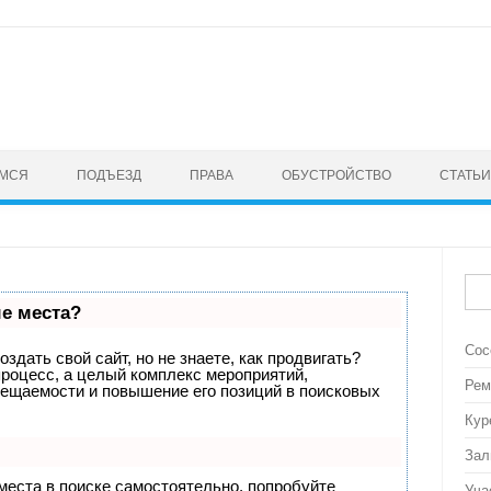
Перейти к тексту
ЕМСЯ
ПОДЪЕЗД
ПРАВА
ОБУСТРОЙСТВО
СТАТЬИ
Най
ые места?
Сос
здать свой сайт, но не знаете, как продвигать?
процесс, а целый комплекс мероприятий,
Рем
сещаемости и повышение его позиций в поисковых
Кур
Зал
места в поиске самостоятельно, попробуйте
Уча